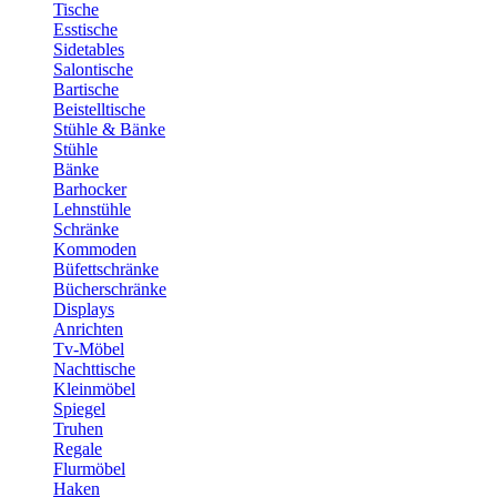
Tische
Esstische
Sidetables
Salontische
Bartische
Beistelltische
Stühle & Bänke
Stühle
Bänke
Barhocker
Lehnstühle
Schränke
Kommoden
Büfettschränke
Bücherschränke
Displays
Anrichten
Tv-Möbel
Nachttische
Kleinmöbel
Spiegel
Truhen
Regale
Flurmöbel
Haken