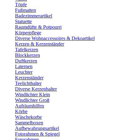
Töpfe
Fußmatten
Badezimmerartikel
Statuette
Raumdüfte & Potpourri
Körperpflege
Diverse Wohnaccessoires & Dekoartikel
Kerzen & Kerzenständer
Tafelkerzen
Blockkerzen
Duftkerzen
Laternen
Leuchter
Kerzenständer
Teelichthalter
Diverse Kerzenhalter
Windlichter Klein
Windlichter Groß
Aufräumhilfen
Körbe
Wäschekorbe
Sammelboxen
Aufbewahrungsartikel
Fotorahmen & Spiegel
Fotorahmen