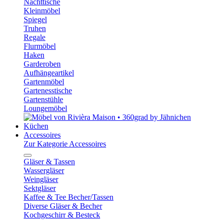
Nachttische
Kleinmöbel
Spiegel
Truhen
Regale
Flurmöbel
Haken
Garderoben
Aufhängeartikel
Gartenmöbel
Gartenesstische
Gartenstühle
Loungemöbel
Küchen
Accessoires
Zur Kategorie Accessoires
Gläser & Tassen
Wassergläser
Weingläser
Sektgläser
Kaffee & Tee Becher/Tassen
Diverse Gläser & Becher
Kochgeschirr & Besteck