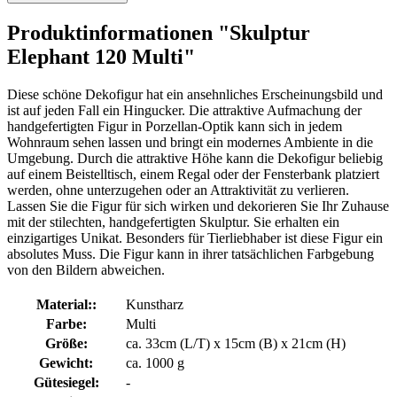
Produktinformationen "Skulptur
Elephant 120 Multi"
Diese schöne Dekofigur hat ein ansehnliches Erscheinungsbild und
ist auf jeden Fall ein Hingucker. Die attraktive Aufmachung der
handgefertigten Figur in Porzellan-Optik kann sich in jedem
Wohnraum sehen lassen und bringt ein modernes Ambiente in die
Umgebung. Durch die attraktive Höhe kann die Dekofigur beliebig
auf einem Beistelltisch, einem Regal oder der Fensterbank platziert
werden, ohne unterzugehen oder an Attraktivität zu verlieren.
Lassen Sie die Figur für sich wirken und dekorieren Sie Ihr Zuhause
mit der stilechten, handgefertigten Skulptur. Sie erhalten ein
einzigartiges Unikat. Besonders für Tierliebhaber ist diese Figur ein
absolutes Muss. Die Figur kann in ihrer tatsächlichen Farbgebung
von den Bildern abweichen.
Material::
Kunstharz
Farbe:
Multi
Größe:
ca. 33cm (L/T) x 15cm (B) x 21cm (H)
Gewicht:
ca. 1000 g
Gütesiegel:
-