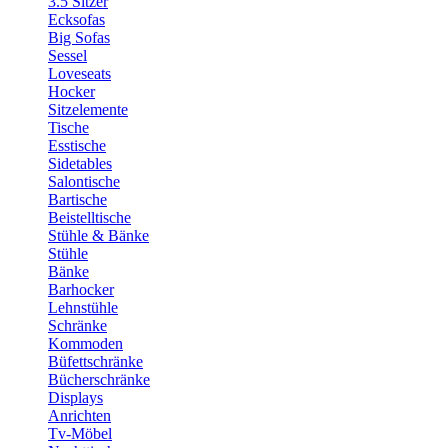
3.5 Sitzer
Ecksofas
Big Sofas
Sessel
Loveseats
Hocker
Sitzelemente
Tische
Esstische
Sidetables
Salontische
Bartische
Beistelltische
Stühle & Bänke
Stühle
Bänke
Barhocker
Lehnstühle
Schränke
Kommoden
Büfettschränke
Bücherschränke
Displays
Anrichten
Tv-Möbel