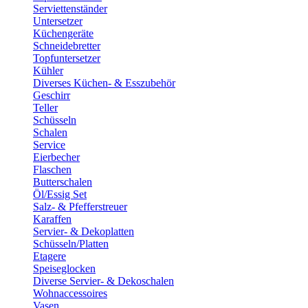
Serviettenständer
Untersetzer
Küchengeräte
Schneidebretter
Topfuntersetzer
Kühler
Diverses Küchen- & Esszubehör
Geschirr
Teller
Schüsseln
Schalen
Service
Eierbecher
Flaschen
Butterschalen
Öl/Essig Set
Salz- & Pfefferstreuer
Karaffen
Servier- & Dekoplatten
Schüsseln/Platten
Etagere
Speiseglocken
Diverse Servier- & Dekoschalen
Wohnaccessoires
Vasen