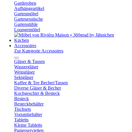
Garderoben
Aufhängeartikel
Gartenmöbel
Gartenesstische
Gartenstühle
Loungemöbel
Küchen
Accessoires
Zur Kategorie Accessoires
Gläser & Tassen
Wassergläser
Weingläser
Sektgläser
Kaffee & Tee Becher/Tassen
Diverse Gläser & Becher
Kochgeschirr & Besteck
Besteck
Besteckbehälter
Tischsets
Vorratsbehälter
Tabletts
Kleine Tabletts
Papierservietten