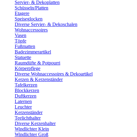
Servier- & Dekoplatten
Schüsseln/Platten
Etagere
Speiseglocken
Diverse Servier- & Dekoschalen
Wohnaccessoires
Vasen
Töpfe
Fußmatten
Badezimmerartikel
Statuette
Raumdüfte & Potpourri
Körperpflege
Diverse Wohnaccessoires & Dekoartikel
Kerzen & Kerzenständer
Tafelkerzen
Blockkerzen
Duftkerzen
Laternen
Leuchter
Kerzenständer
Teelichthalter
Diverse Kerzenhalter
Windlichter Klein
Windlichter Groß