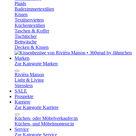
Plaids
Badezimmertextilien
Kissen
Textilservietten
Küchentextilien
Taschen & Koffer
Tischtücher
Bettwäsche
Decken & Kissen
Marken
Zur Kategorie Marken
Rivièra Maison
Light & Living
Stressless
SALE
Prospekte
Karriere
Zur Kategorie Karriere
Küchen- oder Möbelverkaufer:in
Küchen- und Möbelmonteur:in
Service
Zur Kategorie Service