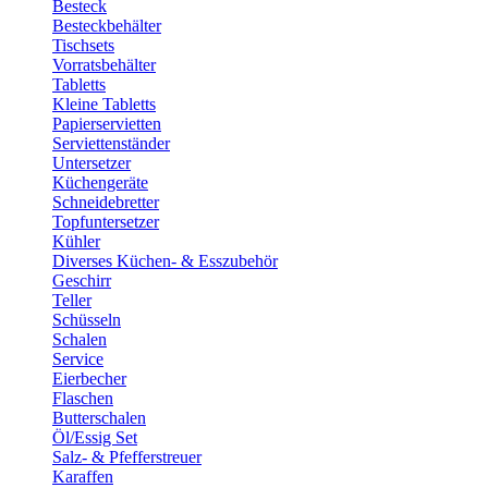
Besteck
Besteckbehälter
Tischsets
Vorratsbehälter
Tabletts
Kleine Tabletts
Papierservietten
Serviettenständer
Untersetzer
Küchengeräte
Schneidebretter
Topfuntersetzer
Kühler
Diverses Küchen- & Esszubehör
Geschirr
Teller
Schüsseln
Schalen
Service
Eierbecher
Flaschen
Butterschalen
Öl/Essig Set
Salz- & Pfefferstreuer
Karaffen