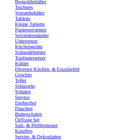
Besteckbehälter
Tischsets
Vorratsbehälter
Tabletts
Kleine Tabletts
Papierservietten
Serviettenständer
Untersetzer
Küchengeräte
Schneidebretter
Topfuntersetzer
Kühler
Diverses Küchen- & Esszubehör
Geschirr
Teller
Schüsseln
Schalen
Service
Eierbecher
Flaschen
Butterschalen
Öl/Essig Set
Salz- & Pfefferstreuer
Karaffen
Servier- & Dekoplatten