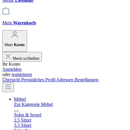
Meine
Lieblinge
Mein
Warenkorb
Mein
Konto
Menü schließen
Ihr Konto
Anmelden
oder
registrieren
Übersicht
Persönliches Profil
Adressen
Bestellungen
Möbel
Zur Kategorie Möbel
Sofas & Sessel
2.5 Sitzer
3.5 Sitzer