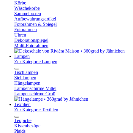
Körbe
Wäschekorbe
Sammelboxen
Aufbewahrungsartikel
Fotorahmen & Spiegel
Fotorahmen
Uhren
Dekorationspiegel
Multi-Fotorahmen
Lampen
Zur Kategorie Lampen
Tischlampen
Stehlampen
Hängelampen
Lampenschirme Mittel
Lampenschirme Groß
Textilien
Zur Kategorie Textilien
Teppiche
Kissenbezüge
Plaids