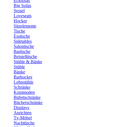
Ecksofas
Big Sofas
Sessel
Loveseats
Hocker
Sitzelemente
Tische
Esstische
Sidetables
Salontische
Bartische
Beistelltische
Stühle & Bänke
Stühle
Bänke
Barhocker
Lehnstühle
Schränke
Kommoden
Büfettschränke
Bücherschränke
Displays
Anrichten
Tv-Möbel
Nachttische