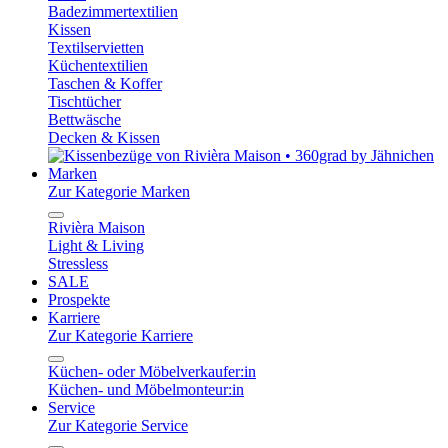
Badezimmertextilien
Kissen
Textilservietten
Küchentextilien
Taschen & Koffer
Tischtücher
Bettwäsche
Decken & Kissen
Marken
Zur Kategorie Marken
Rivièra Maison
Light & Living
Stressless
SALE
Prospekte
Karriere
Zur Kategorie Karriere
Küchen- oder Möbelverkaufer:in
Küchen- und Möbelmonteur:in
Service
Zur Kategorie Service