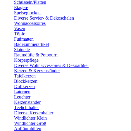
Schüsseln/Platten
Etagere
Speiseglocken
Diverse Servier- & Dekoschalen
Wohnaccessoires
Vasen
Töpfe
Fußmatten
Badezimmerartikel
Statuette
Raumdüfte & Potpourri
Körperpflege
Diverse Wohnaccessoires & Dekoartikel
Kerzen & Kerzenständer
Tafelkerzen
Blockkerzen
Duftkerzen
Laternen
Leuchter
Kerzenständer
Teelichthalter
Diverse Kerzenhalter
Windlichter Klein
Windlichter Groß
Aufräumhilfen