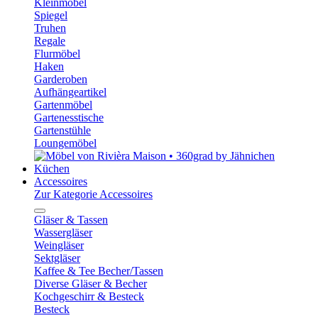
Kleinmöbel
Spiegel
Truhen
Regale
Flurmöbel
Haken
Garderoben
Aufhängeartikel
Gartenmöbel
Gartenesstische
Gartenstühle
Loungemöbel
Küchen
Accessoires
Zur Kategorie Accessoires
Gläser & Tassen
Wassergläser
Weingläser
Sektgläser
Kaffee & Tee Becher/Tassen
Diverse Gläser & Becher
Kochgeschirr & Besteck
Besteck