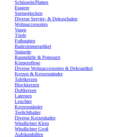
Schüsseln/Platten
Etagere
Speiseglocken
Diverse Servier- & Dekoschalen
Wohnaccessoires
Vasen
Töpfe
Fußmatten
Badezimmerartikel
Statuette
Raumdüfte & Potpourri
Körperpflege
Diverse Wohnaccessoires & Dekoartikel
Kerzen & Kerzenständer
Tafelkerzen
Blockkerzen
Duftkerzen
Laternen
Leuchter
Kerzenständer
Teelichthalter
Diverse Kerzenhalter
Windlichter Klein
Windlichter Groß
Aufräumhilfen