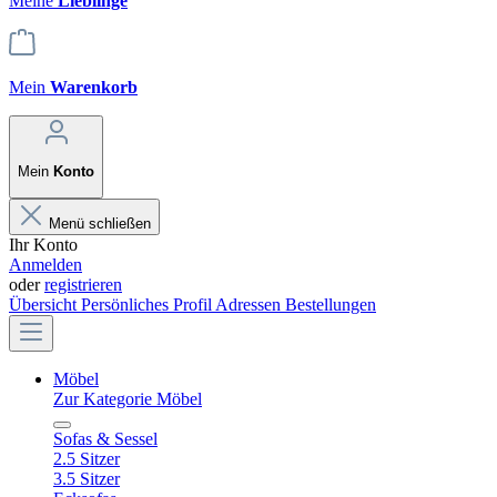
Meine
Lieblinge
Mein
Warenkorb
Mein
Konto
Menü schließen
Ihr Konto
Anmelden
oder
registrieren
Übersicht
Persönliches Profil
Adressen
Bestellungen
Möbel
Zur Kategorie Möbel
Sofas & Sessel
2.5 Sitzer
3.5 Sitzer