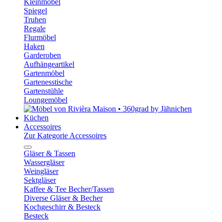
Kleinmöbel
Spiegel
Truhen
Regale
Flurmöbel
Haken
Garderoben
Aufhängeartikel
Gartenmöbel
Gartenesstische
Gartenstühle
Loungemöbel
Küchen
Accessoires
Zur Kategorie Accessoires
Gläser & Tassen
Wassergläser
Weingläser
Sektgläser
Kaffee & Tee Becher/Tassen
Diverse Gläser & Becher
Kochgeschirr & Besteck
Besteck