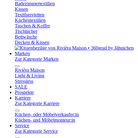
Badezimmertextilien
Kissen
Textilservietten
Küchentextilien
Taschen & Koffer
Tischtücher
Bettwäsche
Decken & Kissen
Marken
Zur Kategorie Marken
Rivièra Maison
Light & Living
Stressless
SALE
Prospekte
Karriere
Zur Kategorie Karriere
Küchen- oder Möbelverkaufer:in
Küchen- und Möbelmonteur:in
Service
Zur Kategorie Service