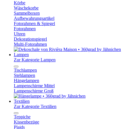
Körbe
Wäschekorbe
Sammelboxen
Aufbewahrungsartikel
Fotorahmen & Spiegel
Fotorahmen
Uhren
Dekorationspiegel
Multi-Fotorahmen
Lampen
Zur Kategorie Lampen
Tischlampen
Stehlampen
Hängelampen
Lampenschirme Mittel
Lampenschirme Groß
Textilien
Zur Kategorie Textilien
Teppiche
Kissenbezüge
Plaids