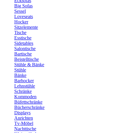
Ecksofas
Big Sofas
Sessel
Loveseats
Hocker
Sitzelemente
Tische
Esstische
Sidetables
Salontische
Bartische
Beistelltische
Stühle & Bänke
Stühle
Bänke
Barhocker
Lehnstühle
Schränke
Kommoden
Büfettschränke
Bücherschränke
Displays
Anrichten
Tv-Möbel
Nachttische