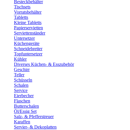
Besteckbehälter
Tischsets
Vorratsbehälter
Tabletts
Kleine Tabletts
Papierservietten
Serviettenständer
Untersetzer
Küchengeräte
Schneidebretter
Topfuntersetzer
Kühler
Diverses Küchen- & Esszubehör
Geschirr
Teller
Schüsseln
Schalen
Service
Eierbecher
Flaschen
Butterschalen
Öl/Essig Set
Salz- & Pfefferstreuer
Karaffen
Servier- & Dekoplatten